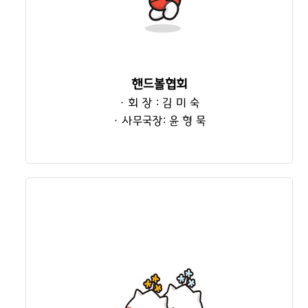
핸드볼협회
· 회 장 : 김 미 숙
· 사무국장: 윤 형 묵