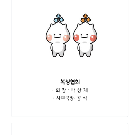
복싱협회
· 회 장 : 박 상 재
· 사무국장: 공 석