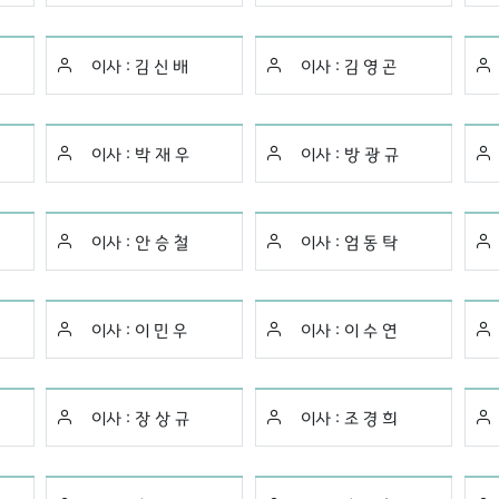
이사 :
김 신 배
이사 :
김 영 곤
이사 :
박 재 우
이사 :
방 광 규
이사 :
안 승 철
이사 :
엄 동 탁
이사 :
이 민 우
이사 :
이 수 연
이사 :
장 상 규
이사 :
조 경 희