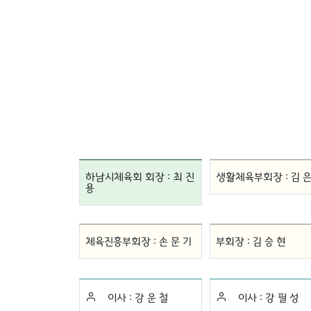
하남시체육회 회장 :
최 진
생활체육부회장 :
김 은
용
체육진흥부회장 :
손 문 기
부회장 :
김 승 현
이사 :
강 운 철
이사 :
강 필 성