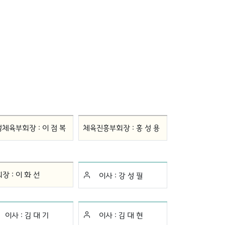
성체육부회장 :
이 점 복
체육진흥부회장 :
홍 성 용
장 :
이 화 선
이사 :
강 성 필
이사 :
김 대 기
이사 :
김 대 현