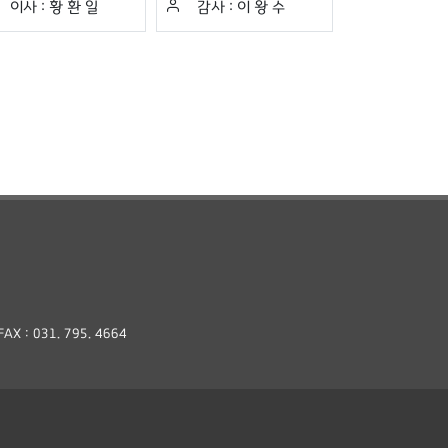
이사 :
황 환 일
감사 :
이 왕 수
AX : 031. 795. 4664