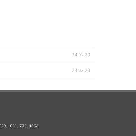
24.02.20
24.02.20
AX : 031. 795. 4664